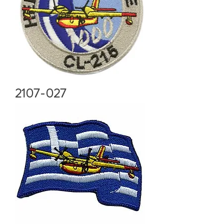
2107-027