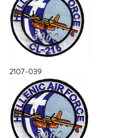
2107-039