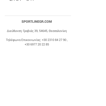
SPORTLINEGR.COM
Διεύθυνση: Γραβιάς 39, 54645, Θεσσαλονίκη
Τηλέφωνα Επικοινωνίας:
+30 2310 84 27 90
,
+30 6977 20 22 85
Email:
dragonas@sportlinegr.com
Facebook:
https://www.facebook.com/sportlin
egrcom
© 1975 by Sportline. Proudly powered by Happy
Life Affiliates.