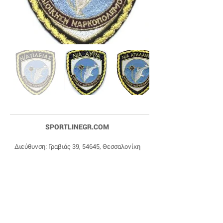
SPORTLINEGR.COM
Διεύθυνση: Γραβιάς 39, 54645, Θεσσαλονίκη
Τηλέφωνα Επικοινωνίας:
+30 2310 84 27 90
,
+30 6977 20 22 85
Email:
dragonas@sportlinegr.com
Facebook:
https://www.facebook.com/sportlin
egrcom