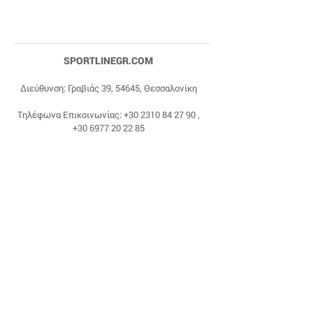
SPORTLINEGR.COM
Διεύθυνση: Γραβιάς 39, 54645, Θεσσαλονίκη
Τηλέφωνα Επικοινωνίας:
+30 2310 84 27 90
,
+30 6977 20 22 85
Email:
dragonas@sportlinegr.com
Facebook:
https://www.facebook.com/sportlin
egrcom
© 1975 by Sportline. Proudly powered by Happy
Life Affiliates.