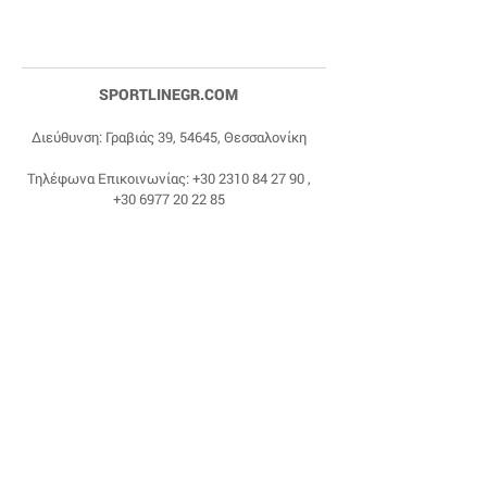
SPORTLINEGR.COM
Διεύθυνση: Γραβιάς 39, 54645, Θεσσαλονίκη
Τηλέφωνα Επικοινωνίας:
+30 2310 84 27 90
,
+30 6977 20 22 85
Email:
dragonas@sportlinegr.com
Facebook:
https://www.facebook.com/sportlin
egrcom
© 1975 by Sportline. Proudly powered by Happy
Life Affiliates.