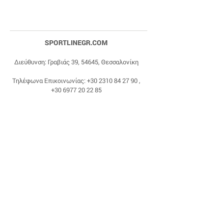
SPORTLINEGR.COM
Διεύθυνση: Γραβιάς 39, 54645, Θεσσαλονίκη
Τηλέφωνα Επικοινωνίας:
+30 2310 84 27 90
,
+30 6977 20 22 85
Email:
dragonas@sportlinegr.com
Facebook:
https://www.facebook.com/sportlin
egrcom
© 1975 by Sportline. Proudly powered by Happy
Life Affiliates.