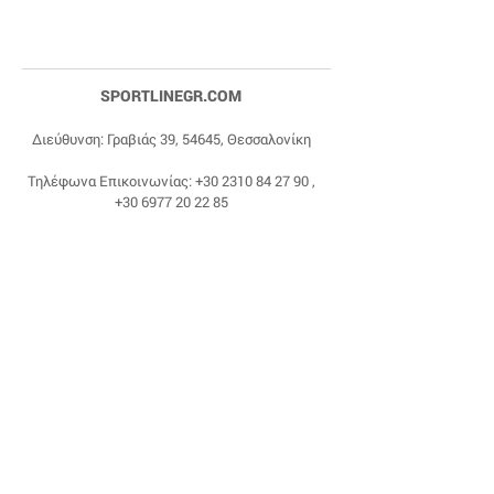
SPORTLINEGR.COM
Διεύθυνση: Γραβιάς 39, 54645, Θεσσαλονίκη
Τηλέφωνα Επικοινωνίας:
+30 2310 84 27 90
,
+30 6977 20 22 85
Email:
dragonas@sportlinegr.com
Facebook:
https://www.facebook.com/sportlin
egrcom
© 1975 by Sportline. Proudly powered by Happy
Life Affiliates.