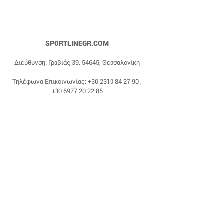
SPORTLINEGR.COM
Διεύθυνση: Γραβιάς 39, 54645, Θεσσαλονίκη
Τηλέφωνα Επικοινωνίας:
+30 2310 84 27 90
,
+30 6977 20 22 85
Email:
dragonas@sportlinegr.com
Facebook:
https://www.facebook.com/sportlin
egrcom
© 1975 by Sportline. Proudly powered by Happy
Life Affiliates.