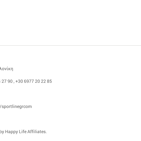
αλονίκη
 27 90
,
+30 6977 20 22 85
/sportlinegrcom
y Happy Life Affiliates.