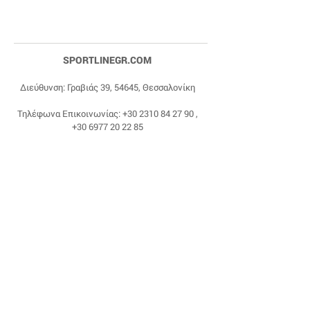
SPORTLINEGR.COM
Διεύθυνση: Γραβιάς 39, 54645, Θεσσαλονίκη
Τηλέφωνα Επικοινωνίας:
+30 2310 84 27 90
,
+30 6977 20 22 85
Email:
dragonas@sportlinegr.com
Facebook:
https://www.facebook.com/sportlin
egrcom
© 1975 by Sportline. Proudly powered by Happy
Life Affiliates.