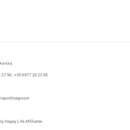
αλονίκη
 27 90
,
+30 6977 20 22 85
/sportlinegrcom
y Happy Life Affiliates.