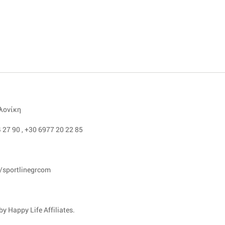
αλονίκη
 27 90
,
+30 6977 20 22 85
/sportlinegrcom
y Happy Life Affiliates.