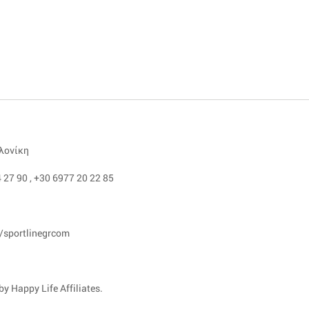
αλονίκη
 27 90
,
+30 6977 20 22 85
/sportlinegrcom
y Happy Life Affiliates.