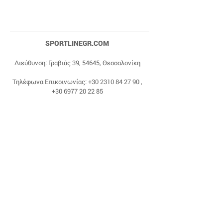
SPORTLINEGR.COM
Διεύθυνση: Γραβιάς 39, 54645, Θεσσαλονίκη
Τηλέφωνα Επικοινωνίας:
+30 2310 84 27 90
,
+30 6977 20 22 85
Email:
dragonas@sportlinegr.com
Facebook:
https://www.facebook.com/sportlin
egrcom
© 1975 by Sportline. Proudly powered by Happy
Life Affiliates.