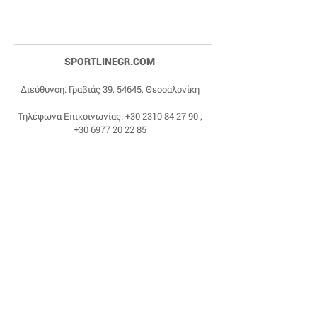
SPORTLINEGR.COM
Διεύθυνση: Γραβιάς 39, 54645, Θεσσαλονίκη
Τηλέφωνα Επικοινωνίας:
+30 2310 84 27 90
,
+30 6977 20 22 85
Email:
dragonas@sportlinegr.com
Facebook:
https://www.facebook.com/sportlin
egrcom
© 1975 by Sportline. Proudly powered by Happy
Life Affiliates.