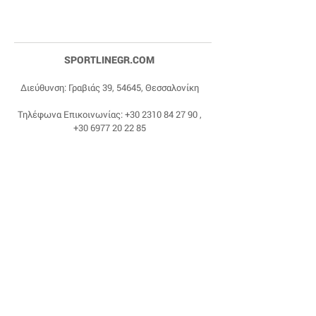
SPORTLINEGR.COM
Διεύθυνση: Γραβιάς 39, 54645, Θεσσαλονίκη
Τηλέφωνα Επικοινωνίας:
+30 2310 84 27 90
,
+30 6977 20 22 85
Email:
dragonas@sportlinegr.com
Facebook:
https://www.facebook.com/sportlin
egrcom
© 1975 by Sportline. Proudly powered by Happy
Life Affiliates.