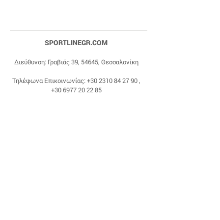
SPORTLINEGR.COM
Διεύθυνση: Γραβιάς 39, 54645, Θεσσαλονίκη
Τηλέφωνα Επικοινωνίας:
+30 2310 84 27 90
,
+30 6977 20 22 85
Email:
dragonas@sportlinegr.com
Facebook:
https://www.facebook.com/sportlin
egrcom
© 1975 by Sportline. Proudly powered by Happy
Life Affiliates.