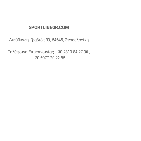
SPORTLINEGR.COM
Διεύθυνση: Γραβιάς 39, 54645, Θεσσαλονίκη
Τηλέφωνα Επικοινωνίας:
+30 2310 84 27 90
,
+30 6977 20 22 85
Email:
dragonas@sportlinegr.com
Facebook:
https://www.facebook.com/sportlin
egrcom
© 1975 by Sportline. Proudly powered by Happy
Life Affiliates.