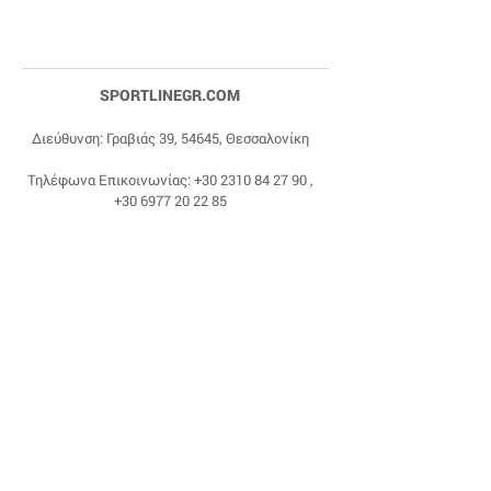
SPORTLINEGR.COM
Διεύθυνση: Γραβιάς 39, 54645, Θεσσαλονίκη
Τηλέφωνα Επικοινωνίας:
+30 2310 84 27 90
,
+30 6977 20 22 85
Email:
dragonas@sportlinegr.com
Facebook:
https://www.facebook.com/sportlin
egrcom
© 1975 by Sportline. Proudly powered by Happy
Life Affiliates.