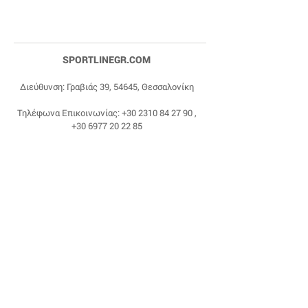
SPORTLINEGR.COM
Διεύθυνση: Γραβιάς 39, 54645, Θεσσαλονίκη
Τηλέφωνα Επικοινωνίας:
+30 2310 84 27 90
,
+30 6977 20 22 85
Email:
dragonas@sportlinegr.com
Facebook:
https://www.facebook.com/sportlin
egrcom
© 1975 by Sportline. Proudly powered by Happy
Life Affiliates.