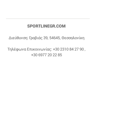
SPORTLINEGR.COM
Διεύθυνση: Γραβιάς 39, 54645, Θεσσαλονίκη
Τηλέφωνα Επικοινωνίας:
+30 2310 84 27 90
,
+30 6977 20 22 85
Email:
dragonas@sportlinegr.com
Facebook:
https://www.facebook.com/sportlin
egrcom
© 1975 by Sportline. Proudly powered by Happy
Life Affiliates.