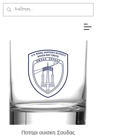
Ποτηρι ουισκη Σουδας