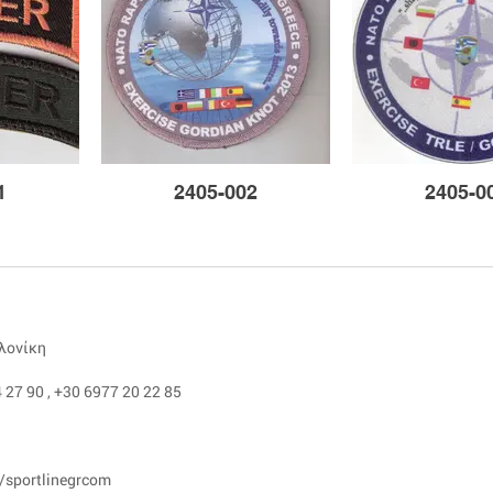
1
2405-002
2405-0
αλονίκη
 27 90
,
+30 6977 20 22 85
/sportlinegrcom