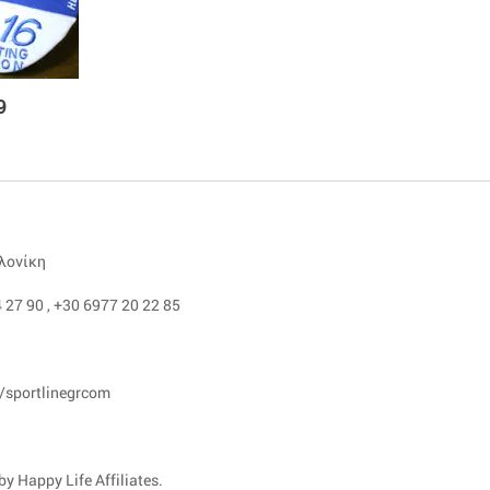
9
αλονίκη
 27 90
,
+30 6977 20 22 85
/sportlinegrcom
y Happy Life Affiliates.